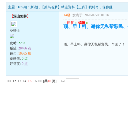
主题 :
189期：新澳门【孤岛若梦】精选资料【三肖】我特肖，保你赚.
14楼
发表于: 2026-07-08 01:56
【
深山悠林
】
u
回复
u
编辑
u
顶、早上料、谢你无私帮彩民、
圣骑士
发帖:
2283
顶、早上料、谢你无私帮彩民、辛苦了！
威望:
20466 点
铜币:
10365 枚
贡献值:
0 点
好评度:
0 点
<<
12
13
14
15
16
>>
[共
16
页] Go