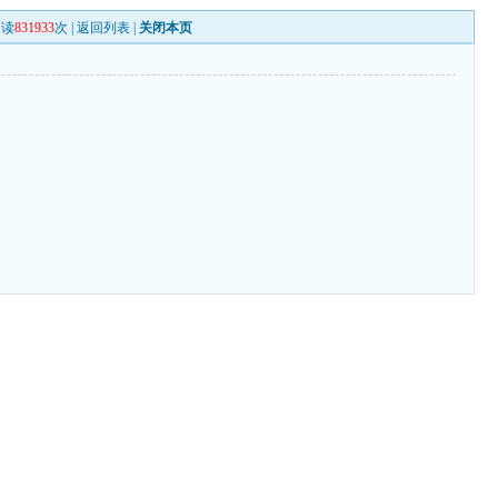
阅读
831933
次 |
返回列表
|
关闭本页