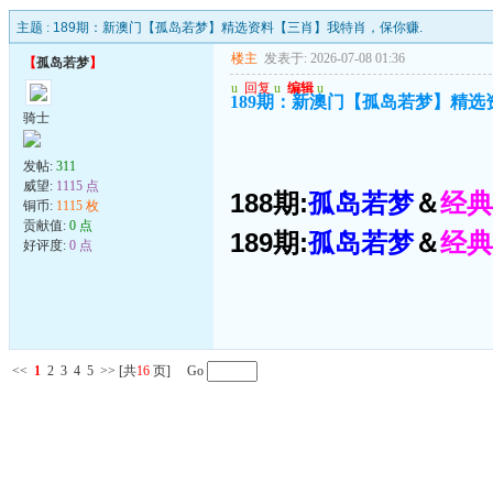
主题 :
189期：新澳门【孤岛若梦】精选资料【三肖】我特肖，保你赚.
楼主
发表于: 2026-07-08 01:36
【
孤岛若梦
】
u
回复
u
编辑
u
189期：新澳门【孤岛若梦】精选
骑士
发帖:
311
威望:
1115 点
188期:
孤岛若梦
＆
经典
铜币:
1115 枚
贡献值:
0 点
189期:
孤岛若梦
＆
经典
好评度:
0 点
<<
1
2
3
4
5
>>
[共
16
页] Go