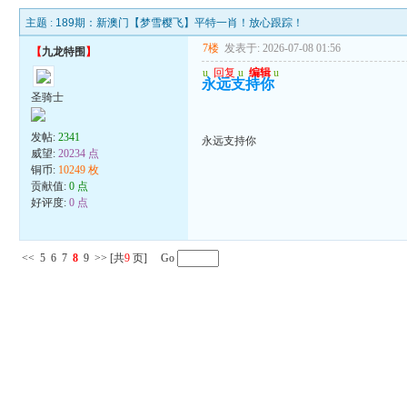
主题 :
189期：新澳门【梦雪樱飞】平特一肖！放心跟踪！
7楼
发表于: 2026-07-08 01:56
【
九龙特围
】
u
回复
u
编辑
u
永远支持你
圣骑士
发帖:
2341
永远支持你
威望:
20234 点
铜币:
10249 枚
贡献值:
0 点
好评度:
0 点
<<
5
6
7
8
9
>>
[共
9
页] Go