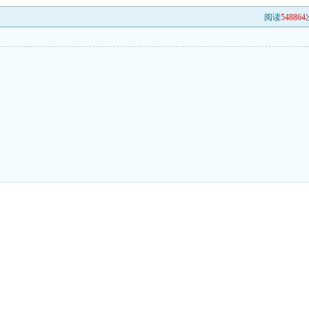
阅读
548864