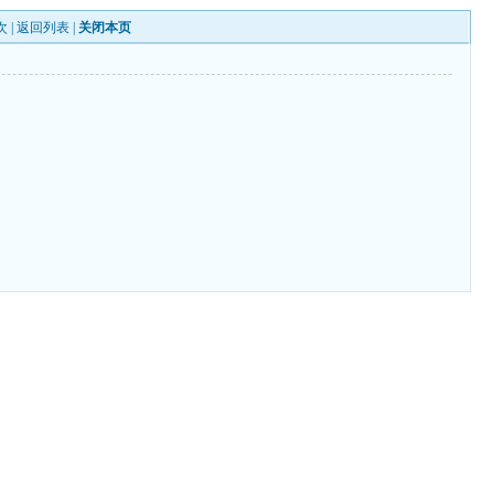
次 |
返回列表
|
关闭本页