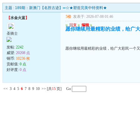
主题 :
189期：新澳门【名胜古迹】═☆★塑造完美中特资料★
5楼
发表于: 2026-07-08 01:46
【
水金火蓝
】
u
回复
u
编辑
u
愿你继续用最精彩的业绩，给广
圣骑士
发帖:
2242
愿你继续用最精彩的业绩，给广大彩民一个
威望:
20208 点
铜币:
10236 枚
贡献值:
0 点
好评度:
0 点
<<
3
4
5
6
7
8
9
10
>>
[共
15
页] Go