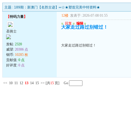
主题 :
189期：新澳门【名胜古迹】═☆★塑造完美中特资料★
12楼
发表于: 2026-07-08 01:55
【
特码力量
】
u
回复
u
编辑
u
大家走过路过别错过！
圣骑士
发帖:
2320
大家走过路过别错过！
威望:
20306 点
铜币:
10285 枚
贡献值:
0 点
好评度:
0 点
<<
10
11
12
13
14
15
>>
[共
15
页] Go