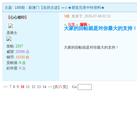
主题 :
189期：新澳门【名胜古迹】═☆★塑造完美中特资料★
9楼
发表于: 2026-07-08 01:52
【
心心相印
】
u
回复
u
编辑
u
大家的回帖就是对你最大的支持
圣骑士
发帖:
2317
大家的回帖就是对你最大的支持！
威望:
20396 点
铜币:
10330 枚
贡献值:
0 点
好评度:
0 点
<<
7
8
9
10
11
12
13
14
>>
[共
15
页] Go