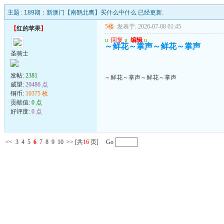
主题 :
189期：新澳门【南鹞北鹰】买什么中什么 已经更新.
5楼
发表于: 2026-07-08 01:45
【
红的苹果
】
u
回复
u
编辑
u
～鲜花～掌声～鲜花～掌声
圣骑士
发帖:
2381
～鲜花～掌声～鲜花～掌声
威望:
20486 点
铜币:
10375 枚
贡献值:
0 点
好评度:
0 点
<<
3
4
5
6
7
8
9
10
>>
[共
16
页] Go