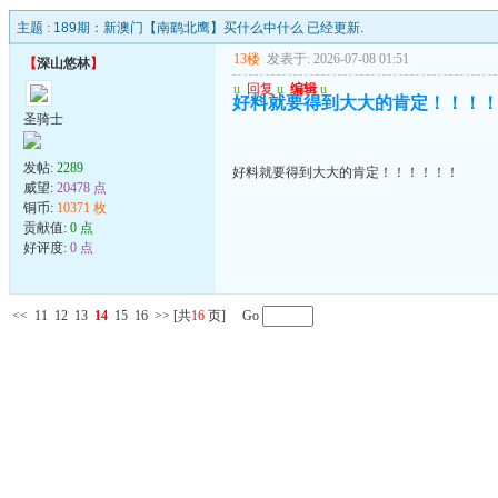
主题 :
189期：新澳门【南鹞北鹰】买什么中什么 已经更新.
13楼
发表于: 2026-07-08 01:51
【
深山悠林
】
u
回复
u
编辑
u
好料就要得到大大的肯定！！！
圣骑士
发帖:
2289
好料就要得到大大的肯定！！！！！！
威望:
20478 点
铜币:
10371 枚
贡献值:
0 点
好评度:
0 点
<<
11
12
13
14
15
16
>>
[共
16
页] Go