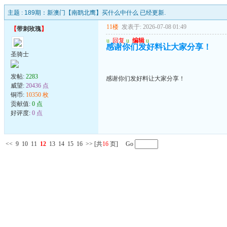
主题 :
189期：新澳门【南鹞北鹰】买什么中什么 已经更新.
11楼
发表于: 2026-07-08 01:49
【
带刺玫瑰
】
u
回复
u
编辑
u
感谢你们发好料让大家分享！
圣骑士
发帖:
2283
感谢你们发好料让大家分享！
威望:
20436 点
铜币:
10350 枚
贡献值:
0 点
好评度:
0 点
<<
9
10
11
12
13
14
15
16
>>
[共
16
页] Go