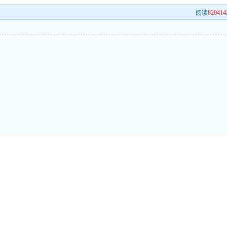
阅读
820414