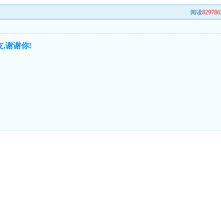
阅读
829786
,谢谢你!