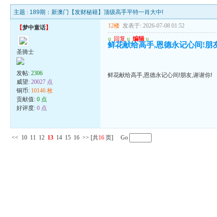
主题 :
189期：新澳门【发财秘籍】顶级高手平特一肖大中!
12楼
发表于: 2026-07-08 01:52
【
梦中童话
】
u
回复
u
编辑
u
鲜花献给高手,恩德永记心间!朋友
圣骑士
发帖:
2306
鲜花献给高手,恩德永记心间!朋友,谢谢你!
威望:
20027 点
铜币:
10146 枚
贡献值:
0 点
好评度:
0 点
<<
10
11
12
13
14
15
16
>>
[共
16
页] Go