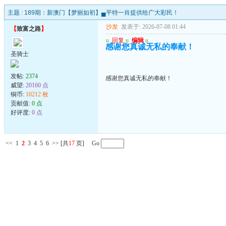
主题 :
189期：新澳门【梦丽如初】▄平特一肖提供给广大彩民！
沙发
发表于: 2026-07-08 01:44
【
致富之路
】
u
回复
u
编辑
u
感谢您真诚无私的奉献！
圣骑士
发帖:
2374
感谢您真诚无私的奉献！
威望:
20160 点
铜币:
10212 枚
贡献值:
0 点
好评度:
0 点
<<
1
2
3
4
5
6
>>
[共
17
页] Go