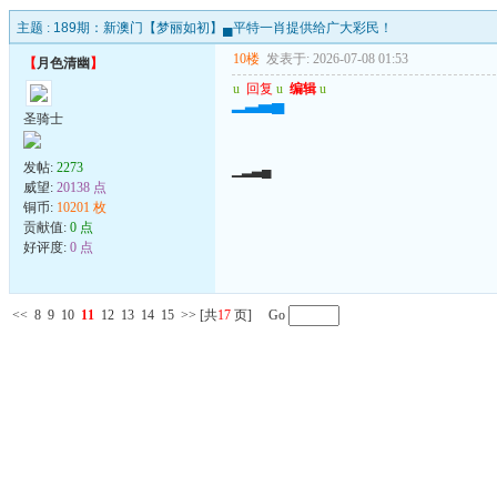
主题 :
189期：新澳门【梦丽如初】▄平特一肖提供给广大彩民！
10楼
发表于: 2026-07-08 01:53
【
月色清幽
】
u
回复
u
编辑
u
▁▂▃▄
圣骑士
发帖:
2273
▁▂▃▄
威望:
20138 点
铜币:
10201 枚
贡献值:
0 点
好评度:
0 点
<<
8
9
10
11
12
13
14
15
>>
[共
17
页] Go