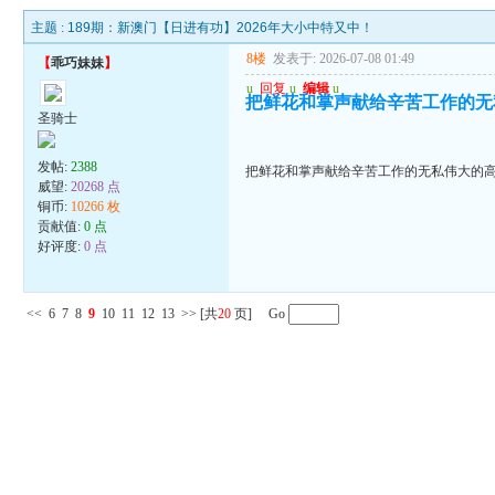
主题 :
189期：新澳门【日进有功】2026年大小中特又中！
8楼
发表于: 2026-07-08 01:49
【
乖巧妹妹
】
u
回复
u
编辑
u
把鲜花和掌声献给辛苦工作的无
圣骑士
发帖:
2388
把鲜花和掌声献给辛苦工作的无私伟大的
威望:
20268 点
铜币:
10266 枚
贡献值:
0 点
好评度:
0 点
<<
6
7
8
9
10
11
12
13
>>
[共
20
页] Go