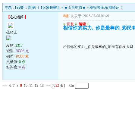
主题 :
189期：新澳门【运筹帷幄】＜★３肖中特★＞横扫黑庄,长期验证！
8楼
发表于: 2026-07-08 01:49
【
心心相印
】
u
回复
u
编辑
u
相信你的实力,_你是最棒的_彩民
圣骑士
发帖:
2317
相信你的实力,_你是最棒的_彩民有你发大财
威望:
20396 点
铜币:
10330 枚
贡献值:
0 点
好评度:
0 点
<<
6
7
8
9
10
11
12
13
>>
[共
22
页] Go