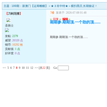
主题 :
189期：新澳门【运筹帷幄】＜★３肖中特★＞横扫黑庄,长期验证！
7楼
发表于: 2026-07-08 01:48
【
刀剑无情
】
u
回复
u
编辑
u
期期参.期期顶.一个劲的顶.......
圣骑士
发帖:
2279
期期参.期期顶.一个劲的顶.......
威望:
20320 点
铜币:
10292 枚
贡献值:
1 点
好评度:
0 点
<<
5
6
7
8
9
10
11
12
>>
[共
22
页] Go