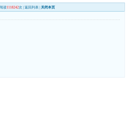
阅读
1118242
次 |
返回列表
|
关闭本页