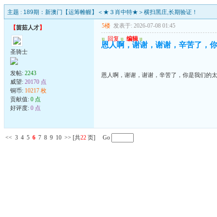
主题 :
189期：新澳门【运筹帷幄】＜★３肖中特★＞横扫黑庄,长期验证！
5楼
发表于: 2026-07-08 01:45
【
茵茹人才
】
u
回复
u
编辑
u
恩人啊，谢谢，谢谢，辛苦了，
圣骑士
发帖:
2243
恩人啊，谢谢，谢谢，辛苦了，你是我们的
威望:
20170 点
铜币:
10217 枚
贡献值:
0 点
好评度:
0 点
<<
3
4
5
6
7
8
9
10
>>
[共
22
页] Go