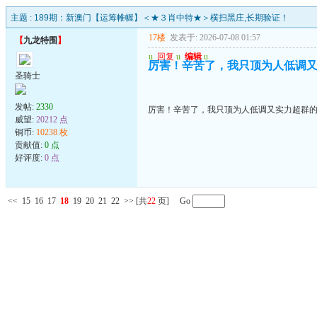
主题 :
189期：新澳门【运筹帷幄】＜★３肖中特★＞横扫黑庄,长期验证！
17楼
发表于: 2026-07-08 01:57
【
九龙特围
】
u
回复
u
编辑
u
厉害！辛苦了，我只顶为人低调
圣骑士
发帖:
2330
厉害！辛苦了，我只顶为人低调又实力超群
威望:
20212 点
铜币:
10238 枚
贡献值:
0 点
好评度:
0 点
<<
15
16
17
18
19
20
21
22
>>
[共
22
页] Go