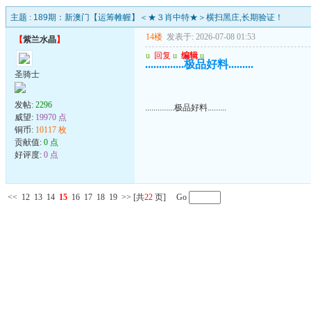
主题 :
189期：新澳门【运筹帷幄】＜★３肖中特★＞横扫黑庄,长期验证！
14楼
发表于: 2026-07-08 01:53
【
紫兰水晶
】
u
回复
u
编辑
u
..............极品好料.........
圣骑士
发帖:
2296
..............极品好料.........
威望:
19970 点
铜币:
10117 枚
贡献值:
0 点
好评度:
0 点
<<
12
13
14
15
16
17
18
19
>>
[共
22
页] Go