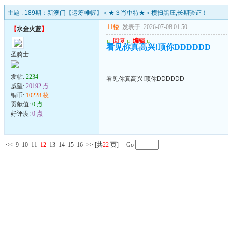
主题 :
189期：新澳门【运筹帷幄】＜★３肖中特★＞横扫黑庄,长期验证！
11楼
发表于: 2026-07-08 01:50
【
水金火蓝
】
u
回复
u
编辑
u
看见你真高兴!顶你DDDDDD
圣骑士
发帖:
2234
看见你真高兴!顶你DDDDDD
威望:
20192 点
铜币:
10228 枚
贡献值:
0 点
好评度:
0 点
<<
9
10
11
12
13
14
15
16
>>
[共
22
页] Go