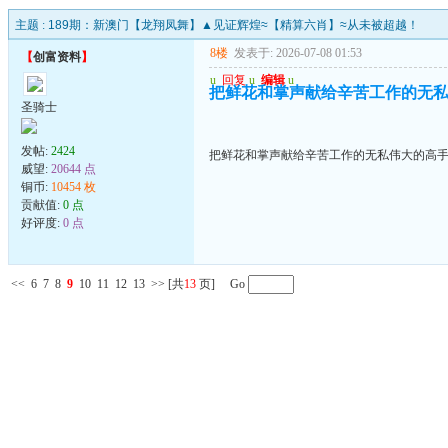
主题 :
189期：新澳门【龙翔凤舞】▲见证辉煌≈【精算六肖】≈从未被超越！
8楼
发表于: 2026-07-08 01:53
【
创富资料
】
u
回复
u
编辑
u
把鲜花和掌声献给辛苦工作的无
圣骑士
发帖:
2424
把鲜花和掌声献给辛苦工作的无私伟大的高
威望:
20644 点
铜币:
10454 枚
贡献值:
0 点
好评度:
0 点
<<
6
7
8
9
10
11
12
13
>>
[共
13
页] Go