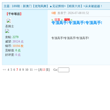
主题 :
189期：新澳门【龙翔凤舞】▲见证辉煌≈【精算六肖】≈从未被超越！
6楼
发表于: 2026-07-08 01:52
【
千年等后
】
u
回复
u
编辑
u
专顶高手!专顶高手!专顶高手!
圣骑士
发帖:
2279
专顶高手!专顶高手!专顶高手!
威望:
20124 点
铜币:
10194 枚
贡献值:
0 点
好评度:
0 点
<<
4
5
6
7
8
9
10
11
>>
[共
13
页] Go