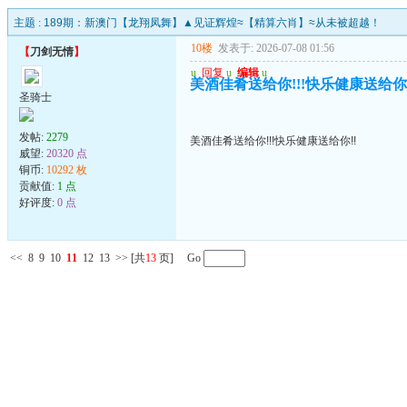
主题 :
189期：新澳门【龙翔凤舞】▲见证辉煌≈【精算六肖】≈从未被超越！
10楼
发表于: 2026-07-08 01:56
【
刀剑无情
】
u
回复
u
编辑
u
美酒佳肴送给你!!!快乐健康送给你!
圣骑士
发帖:
2279
美酒佳肴送给你!!!快乐健康送给你!!
威望:
20320 点
铜币:
10292 枚
贡献值:
1 点
好评度:
0 点
<<
8
9
10
11
12
13
>>
[共
13
页] Go