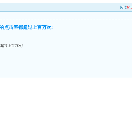
阅读
64
的点击率都超过上百万次!
超过上百万次!