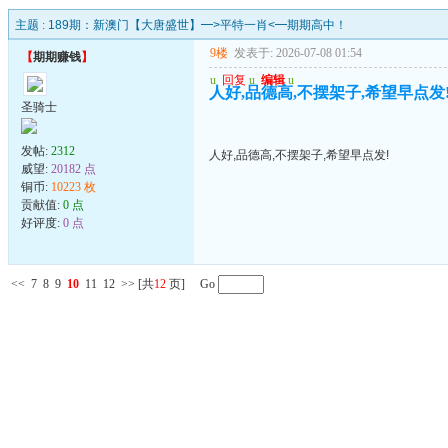
主题 :
189期：新澳门【大唐盛世】━>平特一肖<━期期高中！
9楼
发表于: 2026-07-08 01:54
【
期期赚钱
】
u
回复
u
编辑
u
人好,品德高,不摆架子,希望早点发
圣骑士
发帖:
2312
人好,品德高,不摆架子,希望早点发!
威望:
20182 点
铜币:
10223 枚
贡献值:
0 点
好评度:
0 点
<<
7
8
9
10
11
12
>>
[共
12
页] Go