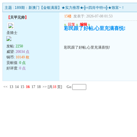
主题 :
189期：新澳门【金银满屋】★实力推荐★╬=四肖中特=╬★致富~！
15楼
发表于: 2026-07-08 01:53
【
天平元帅
】
u
回复
u
编辑
u
彩民跟了好帖,心里充满喜悦!
圣骑士
发帖:
2250
彩民跟了好帖,心里充满喜悦!
威望:
20034 点
铜币:
10149 枚
贡献值:
0 点
好评度:
0 点
<<
13
14
15
16
17
18
>>
[共
18
页] Go