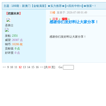
主题 :
189期：新澳门【金银满屋】★实力推荐★╬=四肖中特=╬★致富~！
11楼
发表于: 2026-07-08 01:49
【
把握未来
】
u
回复
u
编辑
u
感谢你们发好料让大家分享！
圣骑士
发帖:
2351
感谢你们发好料让大家分享！
威望:
20307 点
铜币:
10286 枚
贡献值:
0 点
好评度:
0 点
<<
9
10
11
12
13
14
15
16
>>
[共
18
页] Go