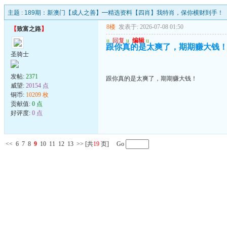
主题 :
189期：新澳门【成人之善】━精选资料【四肖】我特肖，保你横财到手！
8楼
发表于: 2026-07-08 01:50
【
致富之路
】
u
回复
u
编辑
u
跟你真的是太爽了，期期赚大钱
圣骑士
发帖:
2371
跟你真的是太爽了，期期赚大钱！
威望:
20154 点
铜币:
10209 枚
贡献值:
0 点
好评度:
0 点
<<
6
7
8
9
10
11
12
13
>>
[共
19
页] Go