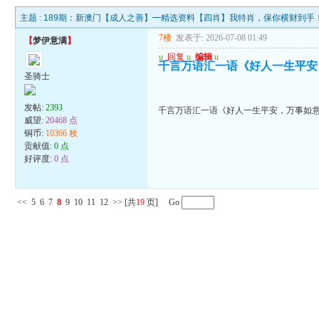
主题 :
189期：新澳门【成人之善】━精选资料【四肖】我特肖，保你横财到手
7楼
发表于: 2026-07-08 01:49
【
梦伊意满
】
u
回复
u
编辑
u
千言万语汇一语《好人一生平安
圣骑士
发帖:
2393
千言万语汇一语《好人一生平安，万事如
威望:
20468 点
铜币:
10366 枚
贡献值:
0 点
好评度:
0 点
<<
5
6
7
8
9
10
11
12
>>
[共
19
页] Go