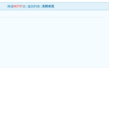
阅读
965707
次 |
返回列表
|
关闭本页