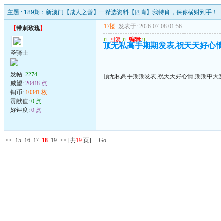
主题 :
189期：新澳门【成人之善】━精选资料【四肖】我特肖，保你横财到手！
17楼
发表于: 2026-07-08 01:56
【
带刺玫瑰
】
u
回复
u
编辑
u
顶无私高手期期发表,祝天天好心情
圣骑士
发帖:
2274
顶无私高手期期发表,祝天天好心情,期期中大奖
威望:
20418 点
铜币:
10341 枚
贡献值:
0 点
好评度:
0 点
<<
15
16
17
18
19
>>
[共
19
页] Go