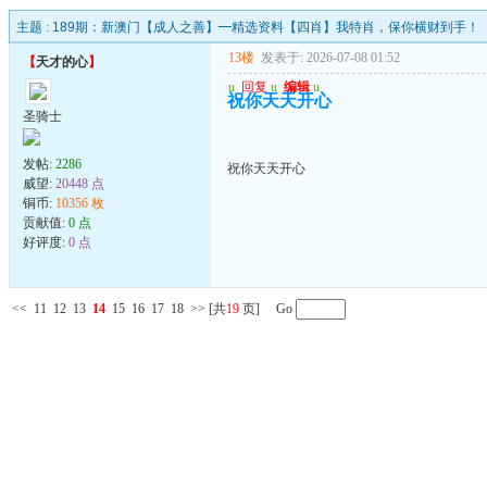
主题 :
189期：新澳门【成人之善】━精选资料【四肖】我特肖，保你横财到手！
13楼
发表于: 2026-07-08 01:52
【
天才的心
】
u
回复
u
编辑
u
祝你天天开心
圣骑士
发帖:
2286
祝你天天开心
威望:
20448 点
铜币:
10356 枚
贡献值:
0 点
好评度:
0 点
<<
11
12
13
14
15
16
17
18
>>
[共
19
页] Go