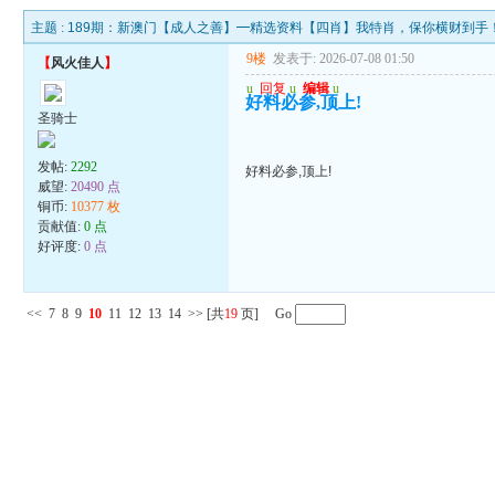
主题 :
189期：新澳门【成人之善】━精选资料【四肖】我特肖，保你横财到手
9楼
发表于: 2026-07-08 01:50
【
风火佳人
】
u
回复
u
编辑
u
好料必参,顶上!
圣骑士
发帖:
2292
好料必参,顶上!
威望:
20490 点
铜币:
10377 枚
贡献值:
0 点
好评度:
0 点
<<
7
8
9
10
11
12
13
14
>>
[共
19
页] Go