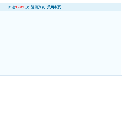
阅读
952893
次 |
返回列表
|
关闭本页