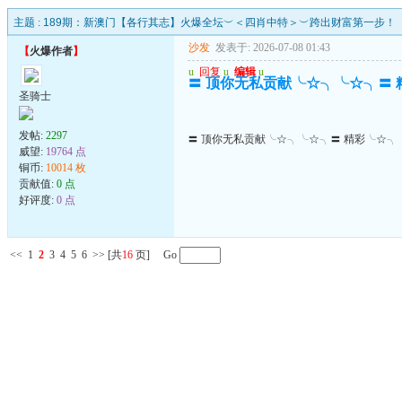
主题 :
189期：新澳门【各行其志】火爆全坛︶＜四肖中特＞︶跨出财富第一步！
沙发
发表于: 2026-07-08 01:43
【
火爆作者
】
u
回复
u
编辑
u
〓 顶你无私贡献╰☆╮╰☆╮〓
圣骑士
发帖:
2297
〓 顶你无私贡献╰☆╮╰☆╮〓 精彩╰☆╮
威望:
19764 点
铜币:
10014 枚
贡献值:
0 点
好评度:
0 点
<<
1
2
3
4
5
6
>>
[共
16
页] Go