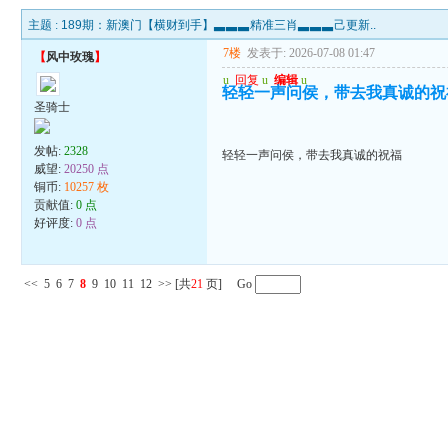
主题 :
189期：新澳门【横财到手】▃▃▃精准三肖▃▃▃己更新..
7楼
发表于: 2026-07-08 01:47
【
风中玫瑰
】
u
回复
u
编辑
u
轻轻一声问侯，带去我真诚的祝
圣骑士
发帖:
2328
轻轻一声问侯，带去我真诚的祝福
威望:
20250 点
铜币:
10257 枚
贡献值:
0 点
好评度:
0 点
<<
5
6
7
8
9
10
11
12
>>
[共
21
页] Go