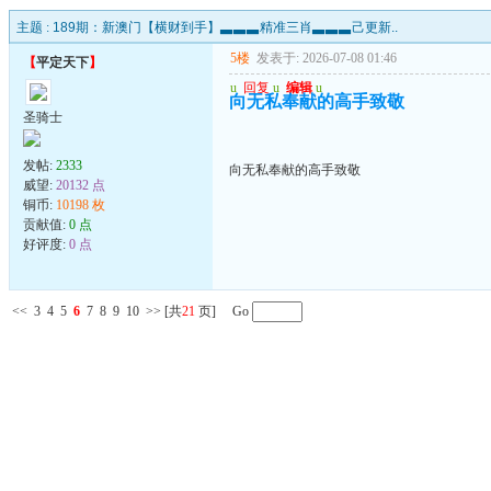
主题 :
189期：新澳门【横财到手】▃▃▃精准三肖▃▃▃己更新..
5楼
发表于: 2026-07-08 01:46
【
平定天下
】
u
回复
u
编辑
u
向无私奉献的高手致敬
圣骑士
发帖:
2333
向无私奉献的高手致敬
威望:
20132 点
铜币:
10198 枚
贡献值:
0 点
好评度:
0 点
<<
3
4
5
6
7
8
9
10
>>
[共
21
页] Go