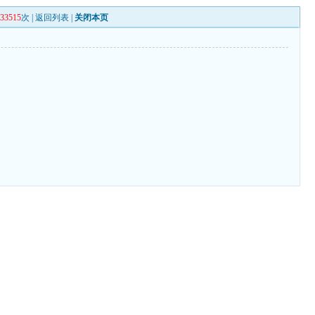
133515
次 |
返回列表
|
关闭本页