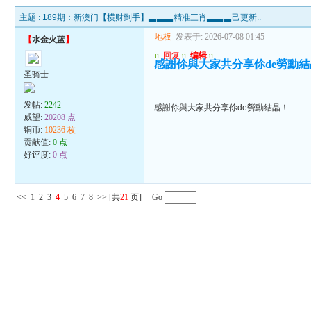
主题 :
189期：新澳门【横财到手】▃▃▃精准三肖▃▃▃己更新..
地板
发表于: 2026-07-08 01:45
【
水金火蓝
】
u
回复
u
编辑
u
感謝伱與大家共分享伱de勞動
圣骑士
发帖:
2242
感謝伱與大家共分享伱de勞動結晶！
威望:
20208 点
铜币:
10236 枚
贡献值:
0 点
好评度:
0 点
<<
1
2
3
4
5
6
7
8
>>
[共
21
页] Go