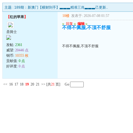
主题 :
189期：新澳门【横财到手】▃▃▃精准三肖▃▃▃己更新..
18楼
发表于: 2026-07-08 01:57
【
红的苹果
】
u
回复
u
编辑
u
不得不佩服,不顶不舒服
圣骑士
发帖:
2361
不得不佩服,不顶不舒服
威望:
20446 点
铜币:
10355 枚
贡献值:
0 点
好评度:
0 点
<<
16
17
18
19
20
21
>>
[共
21
页] Go