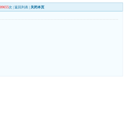
109655
次 |
返回列表
|
关闭本页