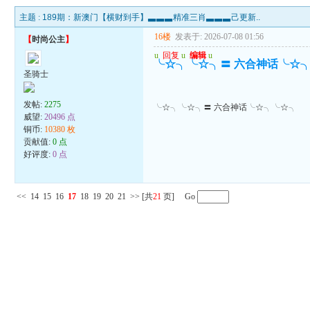
主题 :
189期：新澳门【横财到手】▃▃▃精准三肖▃▃▃己更新..
16楼
发表于: 2026-07-08 01:56
【
时尚公主
】
u
回复
u
编辑
u
╰☆╮╰☆╮〓 六合神话╰☆
圣骑士
发帖:
2275
╰☆╮╰☆╮〓 六合神话╰☆╮╰☆╮
威望:
20496 点
铜币:
10380 枚
贡献值:
0 点
好评度:
0 点
<<
14
15
16
17
18
19
20
21
>>
[共
21
页] Go