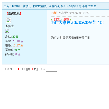
主题 :
189期：新澳门【浮世清歡】＆精品好料≤３肖致富≥奇迹再次发生.
10楼
发表于: 2026-07-08 01:57
【
凰语昂然
】
u
回复
u
编辑
u
为广大彩民无私奉献!!辛苦了!!!
圣骑士
发帖:
2241
为广大彩民无私奉献!!辛苦了!!!
威望:
20110 点
铜币:
10187 枚
贡献值:
0 点
好评度:
0 点
<<
8
9
10
11
>>
[共
11
页] Go