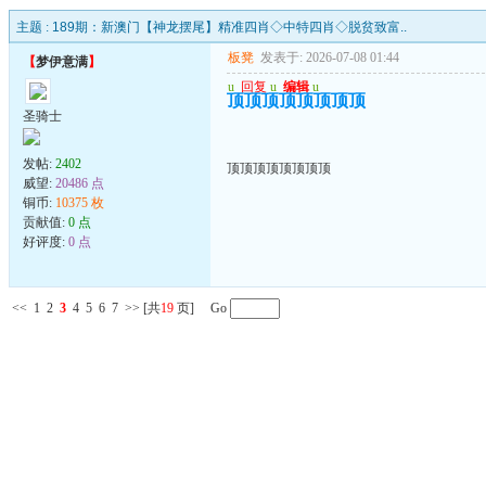
主题 :
189期：新澳门【神龙摆尾】精准四肖◇中特四肖◇脱贫致富..
板凳
发表于: 2026-07-08 01:44
【
梦伊意满
】
u
回复
u
编辑
u
顶顶顶顶顶顶顶顶
圣骑士
发帖:
2402
顶顶顶顶顶顶顶顶
威望:
20486 点
铜币:
10375 枚
贡献值:
0 点
好评度:
0 点
<<
1
2
3
4
5
6
7
>>
[共
19
页] Go