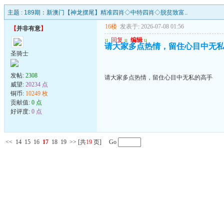
主题 :
189期：新澳门【神龙摆尾】精准四肖◇中特四肖◇脱贫致富..
16楼
发表于: 2026-07-08 01:56
【
并非有意
】
u
回复
u
编辑
u
请大家多点热情，留住心目中无
圣骑士
发帖:
2308
请大家多点热情，留住心目中无私的高手
威望:
20234 点
铜币:
10249 枚
贡献值:
0 点
好评度:
0 点
<<
14
15
16
17
18
19
>>
[共
19
页] Go