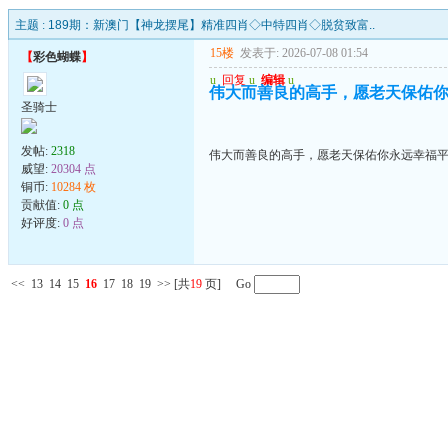
主题 :
189期：新澳门【神龙摆尾】精准四肖◇中特四肖◇脱贫致富..
15楼
发表于: 2026-07-08 01:54
【
彩色蝴蝶
】
u
回复
u
编辑
u
伟大而善良的高手，愿老天保佑
圣骑士
发帖:
2318
伟大而善良的高手，愿老天保佑你永远幸福
威望:
20304 点
铜币:
10284 枚
贡献值:
0 点
好评度:
0 点
<<
13
14
15
16
17
18
19
>>
[共
19
页] Go