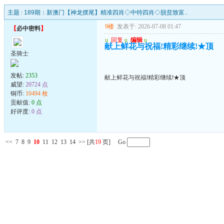
主题 :
189期：新澳门【神龙摆尾】精准四肖◇中特四肖◇脱贫致富..
9楼
发表于: 2026-07-08 01:47
【
必中密料
】
u
回复
u
编辑
u
献上鲜花与祝福!精彩继续!★顶
圣骑士
发帖:
2353
献上鲜花与祝福!精彩继续!★顶
威望:
20724 点
铜币:
10494 枚
贡献值:
0 点
好评度:
0 点
<<
7
8
9
10
11
12
13
14
>>
[共
19
页] Go