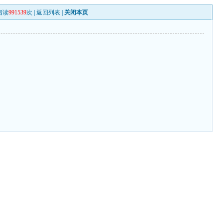
阅读
991539
次 |
返回列表
|
关闭本页