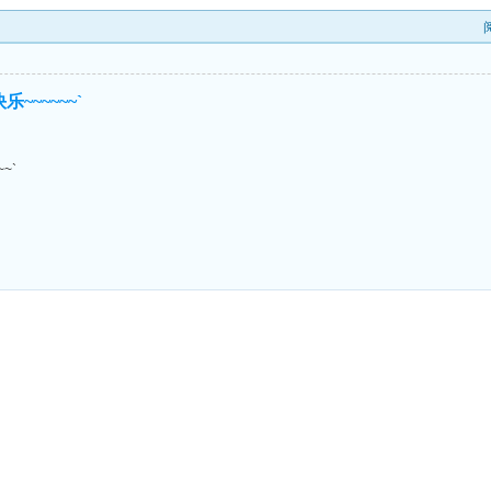
~~~~~~`
~`