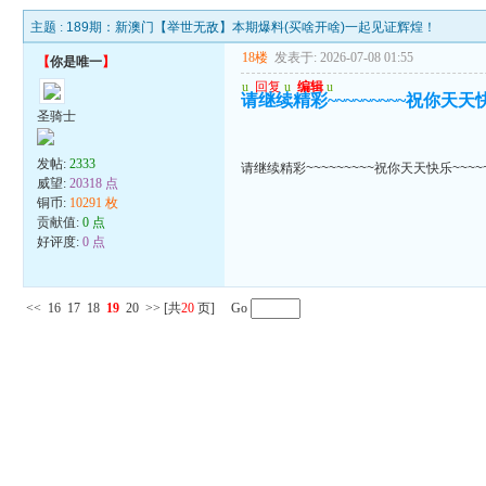
主题 :
189期：新澳门【举世无敌】本期爆料(买啥开啥)一起见证辉煌！
18楼
发表于: 2026-07-08 01:55
【
你是唯一
】
u
回复
u
编辑
u
请继续精彩~~~~~~~~~祝你天天快乐
圣骑士
发帖:
2333
请继续精彩~~~~~~~~~祝你天天快乐~~~~~
威望:
20318 点
铜币:
10291 枚
贡献值:
0 点
好评度:
0 点
<<
16
17
18
19
20
>>
[共
20
页] Go