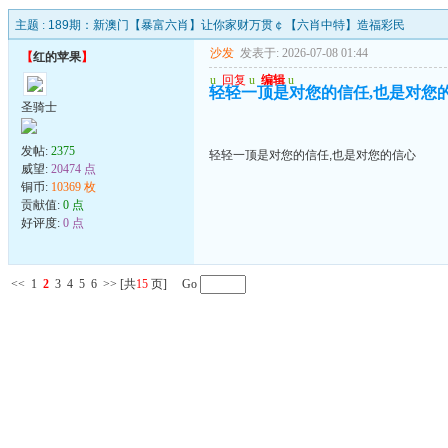
主题 :
189期：新澳门【暴富六肖】让你家财万贯￠【六肖中特】造福彩民
沙发
发表于: 2026-07-08 01:44
【
红的苹果
】
u
回复
u
编辑
u
轻轻一顶是对您的信任,也是对您
圣骑士
发帖:
2375
轻轻一顶是对您的信任,也是对您的信心
威望:
20474 点
铜币:
10369 枚
贡献值:
0 点
好评度:
0 点
<<
1
2
3
4
5
6
>>
[共
15
页] Go