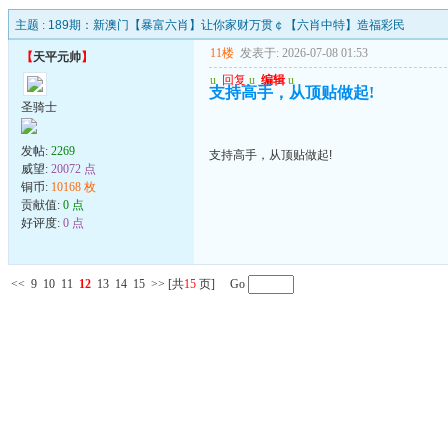
主题 :
189期：新澳门【暴富六肖】让你家财万贯￠【六肖中特】造福彩民
11楼
发表于: 2026-07-08 01:53
【
天平元帅
】
u
回复
u
编辑
u
支持高手，从顶贴做起!
圣骑士
发帖:
2269
支持高手，从顶贴做起!
威望:
20072 点
铜币:
10168 枚
贡献值:
0 点
好评度:
0 点
<<
9
10
11
12
13
14
15
>>
[共
15
页] Go