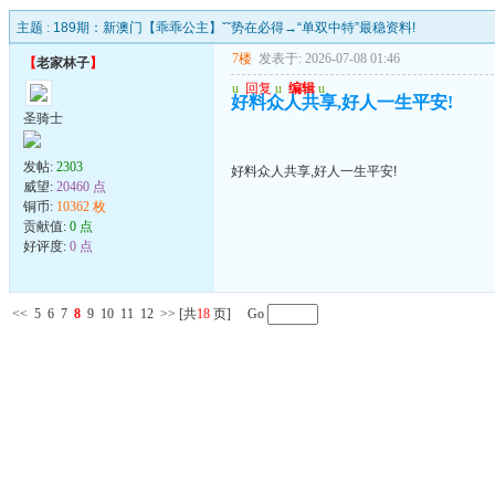
主题 :
189期：新澳门【乖乖公主】ˇˇ势在必得→“单双中特”最稳资料!
7楼
发表于: 2026-07-08 01:46
【
老家林子
】
u
回复
u
编辑
u
好料众人共享,好人一生平安!
圣骑士
发帖:
2303
好料众人共享,好人一生平安!
威望:
20460 点
铜币:
10362 枚
贡献值:
0 点
好评度:
0 点
<<
5
6
7
8
9
10
11
12
>>
[共
18
页] Go