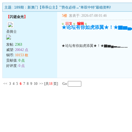
主题 :
189期：新澳门【乖乖公主】ˇˇ势在必得→“单双中特”最稳资料!
5楼
发表于: 2026-07-08 01:46
【
闪逝金光
】
u
回复
u
编辑
u
★论坛有你如虎添翼★！★▇▆▄
圣骑士
发帖:
2363
★论坛有你如虎添翼★！★▇▆▄▃▂▁▁
威望:
20042 点
铜币:
10153 枚
贡献值:
0 点
好评度:
0 点
<<
3
4
5
6
7
8
9
10
>>
[共
18
页] Go